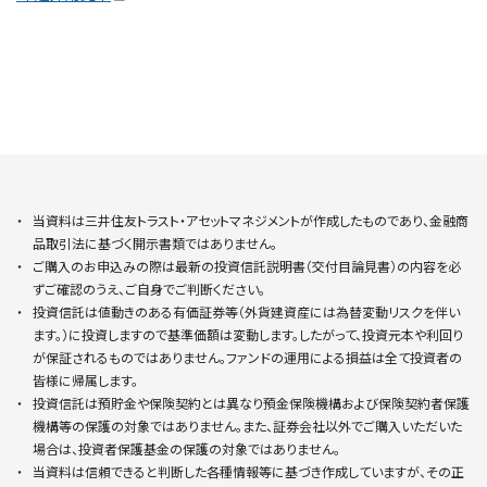
当資料は三井住友トラスト・アセットマネジメントが作成したものであり、金融商
品取引法に基づく開示書類ではありません。
ご購入のお申込みの際は最新の投資信託説明書（交付目論見書）の内容を必
ずご確認のうえ、ご自身でご判断ください。
投資信託は値動きのある有価証券等（外貨建資産には為替変動リスクを伴い
ます。）に投資しますので基準価額は変動します。したがって、投資元本や利回り
が保証されるものではありません。ファンドの運用による損益は全て投資者の
皆様に帰属します。
投資信託は預貯金や保険契約とは異なり預金保険機構および保険契約者保護
機構等の保護の対象ではありません。また、証券会社以外でご購入いただいた
場合は、投資者保護基金の保護の対象ではありません。
当資料は信頼できると判断した各種情報等に基づき作成していますが、その正