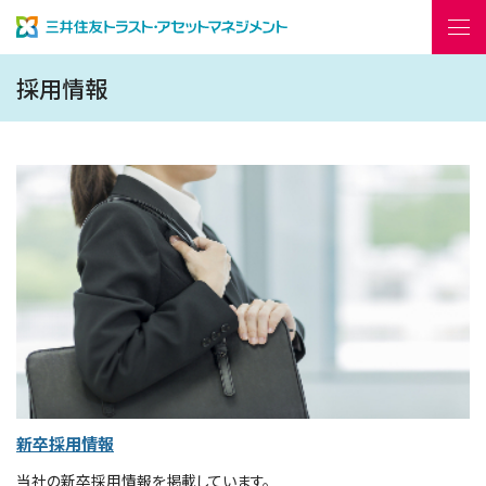
採用情報
はじめての資産運用
開く
ファンド情報
開く
レポート・コラム
開く
機関投資家の皆様
English
会社情報
採用情報
新卒採用情報
お問い合わせ
よくあるご質問
当社の新卒採用情報を掲載しています。