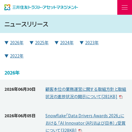
ニュースリリース
▼
2026年
▼
2025年
▼
2024年
▼
2023年
はじめての資産運用
開く
▼
2022年
ファンド情報
開く
2026年
レポート・コラム
開く
機関投資家の皆様
2026年06月30日
顧客本位の業務運営に関する取組方針と取組
状況の進捗状況の開示について[281KB]
English
会社情報
採用情報
2026年06月05日
Snowflake「Data Drivers Awards 2026」に
おける 「AI Innovator（APJおよび日本）」受賞
お問い合わせ
よくあるご質問
について[328KB]