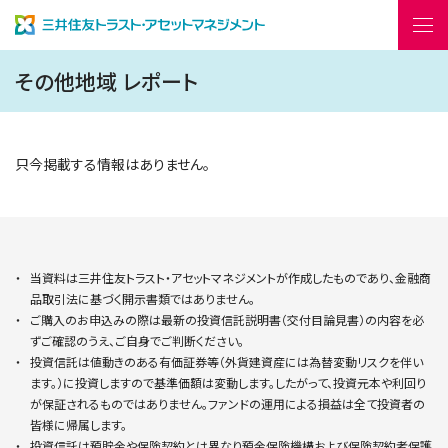
その他地域
レポート
はじめての資産運用
開く
只今掲載する情報はありません。
ファンド情報
開く
レポート・コラム
開く
当資料は三井住友トラスト・アセットマネジメントが作成したものであり、金融商
機関投資家の皆様
品取引法に基づく開示書類ではありません。
ご購入のお申込みの際は最新の投資信託説明書（交付目論見書）の内容を必
English
ずご確認のうえ、ご自身でご判断ください。
投資信託は値動きのある有価証券等（外貨建資産には為替変動リスクを伴い
ます。）に投資しますので基準価額は変動します。したがって、投資元本や利回り
会社情報
採用情報
が保証されるものではありません。ファンドの運用による損益は全て投資者の
皆様に帰属します。
お問い合わせ
よくあるご質問
投資信託は預貯金や保険契約とは異なり預金保険機構および保険契約者保護