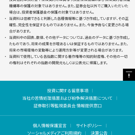
機構等の保護の対象ではありません。また、証券会社以外でご購入いただいた
サイトマップ
場合は、投資者保護基金の保護の対象ではありません。
当資料は信頼できると判断した各種情報等に基づき作成していますが、その正
確性、完全性を保証するものではありません。また、今後予告なく変更される場
合があります。
当資料中の図表、数値、その他データについては、過去のデータに基づき作成し
たものであり、将来の成果を示唆あるいは保証するものではありません。また、
将来の市場環境の変動等により運用方針等が変更される場合があります。
当資料で使用している各指数に関する著作権等の知的財産権、その他の一切
の権利はそれぞれの指数の開発元もしくは公表元に帰属します。
投資に関する留意事項
当社の苦情処理措置および紛争解決措置について
証券取引等監視委員会 情報提供窓口
個人情報保護宣言
サイトポリシー
ソーシャルメディアご利用規約
決算公告