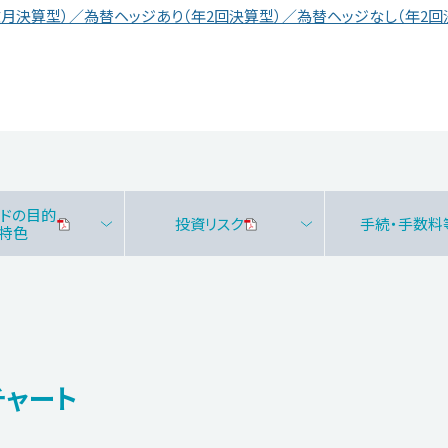
月決算型）／為替ヘッジあり（年2回決算型）／為替ヘッジなし（年2
ンドの目的
投資リスク
手続・手数料
・特色
チャート