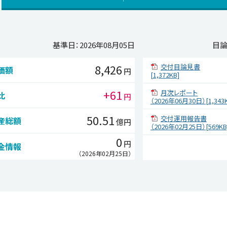
基準日：
2026年08月05日
目論
8,426
交付目論見書
価額
円
[1,372KB]
+61
月次レポート
比
円
（2026年06月30日）[1,343K
50.51
交付運用報告書
産総額
億円
（2026年02月25日）[569KB
0
円
金情報
（2026年02月25日）