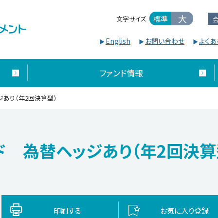
大
標準
文字サイズ
English
お問い合わせ
よくあ
ファンド情報
あり（年2回決算型）
ド 為替ヘッジあり（年2回決算
印刷する
お気に入り
登録