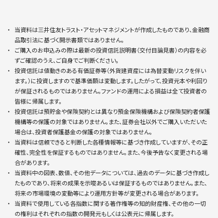
当資料は三井住友トラスト・アセットマネジメントが作成したものであり、金融商
品取引法に基づく開示書類ではありません。
ご購入のお申込みの際は最新の投資信託説明書（交付目論見書）の内容を必
ずご確認のうえ、ご自身でご判断ください。
投資信託は値動きのある有価証券等（外貨建資産には為替変動リスクを伴い
ます。）に投資しますので基準価額は変動します。したがって、投資元本や利回り
が保証されるものではありません。ファンドの運用による損益は全て投資者の
皆様に帰属します。
投資信託は預貯金や保険契約とは異なり預金保険機構および保険契約者保護
機構等の保護の対象ではありません。また、証券会社以外でご購入いただいた
場合は、投資者保護基金の保護の対象ではありません。
当資料は信頼できると判断した各種情報等に基づき作成していますが、その正
確性、完全性を保証するものではありません。また、今後予告なく変更される場
合があります。
当資料中の図表、数値、その他データについては、過去のデータに基づき作成し
たものであり、将来の成果を示唆あるいは保証するものではありません。また、
将来の市場環境の変動等により運用方針等が変更される場合があります。
当資料で使用している各指数に関する著作権等の知的財産権、その他の一切
の権利はそれぞれの指数の開発元もしくは公表元に帰属します。