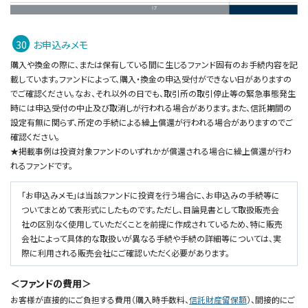
お申込みメモ
購入や換金の際に、または保有している間に生じるファンド固有のお手続内容を記
載しています。ファンドによって、購入・換金の申込受付ができない日がありますの
でご確認ください。なお、それ以外の日でも、取引所の取引停止等の緊急事態発生
時には申込受付の中止及び取消しが行われる場合があります。また、信託期間の
設定有無に関らず、所定の手続による繰上償還が行われる場合がありますのでご
確認ください。
★掲載事例は投資対象ファンドのいずれかが償還される場合に繰上償還が行わ
れるファンドです。
「お申込みメモ」は当該ファンドに投資を行う場合に、お申込みの手続等に
ついてまとめて表形式にしたものです。ただし、目論見書として取扱販売会
社の区別なく使用していただくことを前提に作成されているため、特に販売
会社によって具体的な取扱いが異なる手続や手続の詳細等については、実
際に利用される販売会社にご確認いただく必要があります。
＜ファンドの費用＞
お客様が直接的にご負担する費用（購入時手数料、
信託財産留保額
）、間接的にご