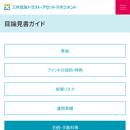
目論見書ガイド
はじめての資産運用
開く
表紙
ファンド情報
開く
ファンドの目的・特色
レポート・コラム
開く
機関投資家の皆様
投資リスク
English
運用実績
会社情報
採用情報
お問い合わせ
よくあるご質問
手続・手数料等