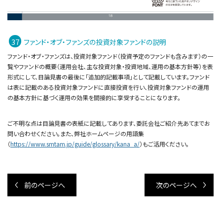
ファンド・オブ・ファンズの投資対象ファンドの説明
ファンド・オブ・ファンズは、投資対象ファンド（投資予定のファンドも含みます）の一
覧やファンドの概要（運用会社、主な投資対象・投資地域、運用の基本方針等）を表
形式にして、目論見書の最後に「追加的記載事項」として記載しています。ファンド
は表に記載のある投資対象ファンドに直接投資を行い、投資対象ファンドの運用
の基本方針に基づく運用の効果を間接的に享受することになります。
ご不明な点は目論見書の表紙に記載してあります、委託会社ご紹介先あてまでお
問い合わせください。また、弊社ホームページの用語集
（
https://www.smtam.jp/guide/glossary/kana_a/
）もご活用ください。
前のページへ
次のページへ