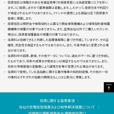
投資信託は値動きのある有価証券等（外貨建資産には為替変動リスクを伴い
ます。）に投資しますので基準価額は変動します。したがって、投資元本や利回り
が保証されるものではありません。ファンドの運用による損益は全て投資者の
皆様に帰属します。
投資信託は預貯金や保険契約とは異なり預金保険機構および保険契約者保護
機構等の保護の対象ではありません。また、証券会社以外でご購入いただいた
場合は、投資者保護基金の保護の対象ではありません。
当資料は信頼できると判断した各種情報等に基づき作成していますが、その正
確性、完全性を保証するものではありません。また、今後予告なく変更される場
合があります。
当資料中の図表、数値、その他データについては、過去のデータに基づき作成し
たものであり、将来の成果を示唆あるいは保証するものではありません。また、
将来の市場環境の変動等により運用方針等が変更される場合があります。
当資料で使用している各指数に関する著作権等の知的財産権、その他の一切
の権利はそれぞれの指数の開発元もしくは公表元に帰属します。
投資に関する留意事項
当社の苦情処理措置および紛争解決措置について
証券取引等監視委員会 情報提供窓口