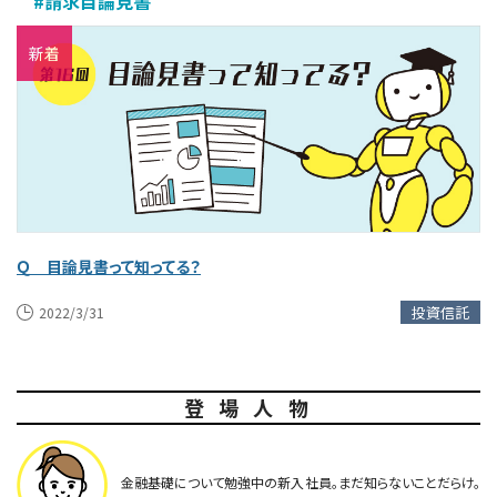
#請求目論見書
新着
Ｑ 目論見書って知ってる？
投資信託
2022/3/31
登場人物
金融基礎について勉強中の新入社員。まだ知らないことだらけ。